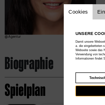
Einstellu
Cookies
Ein
UNSERE COO
Agentur
Damit unsere Webseite
a. die eingebetteten 
Webseite sowie das Nu
Verwendung von techn
Biographie
Informationen findet 
Technisc
Spielplan