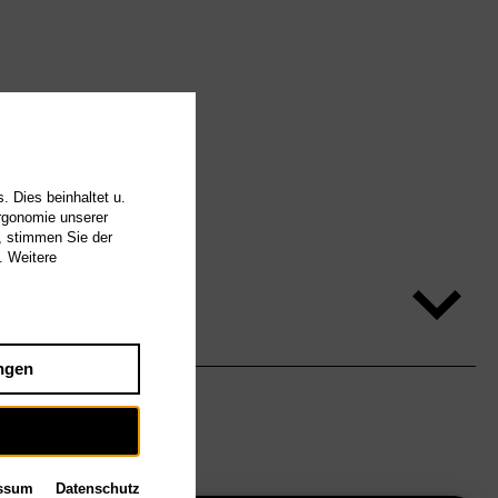
. Dies beinhaltet u.
Ergonomie unserer
, stimmen Sie der
. Weitere
ngen
ssum
Datenschutz