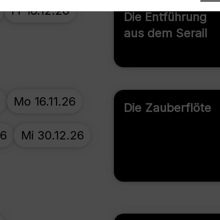
Fr 18.12.26
Die Entführung
aus dem Serail
Mo 16.11.26
Die Zauberflöte
26
Mi 30.12.26