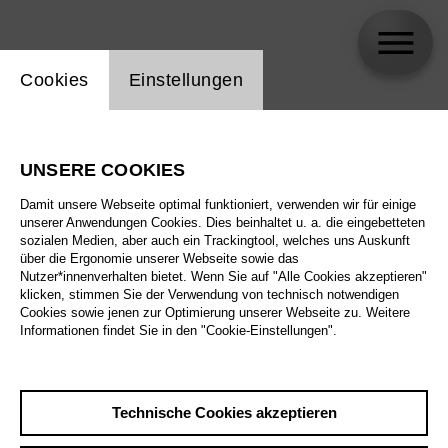
Einstellung Website Cookie
Cookies
Einstellungen
Zafraan Ensemble
UNSERE COOKIES
Biographie
Damit unsere Webseite optimal funktioniert, verwenden wir für einige
unserer Anwendungen Cookies. Dies beinhaltet u. a. die eingebetteten
Spielplan
sozialen Medien, aber auch ein Trackingtool, welches uns Auskunft
über die Ergonomie unserer Webseite sowie das
Nutzer*innenverhalten bietet. Wenn Sie auf "Alle Cookies akzeptieren"
klicken, stimmen Sie der Verwendung von technisch notwendigen
Fr 5.3.27
Cookies sowie jenen zur Optimierung unserer Webseite zu. Weitere
Music of Changes
Informationen findet Sie in den "Cookie-Einstellungen".
Fr 5.3.27
,
20:00
Sa 6.3.27
Preise ab € 35,00
Technische Cookies akzeptieren
Tischlerei
So 7.3.27