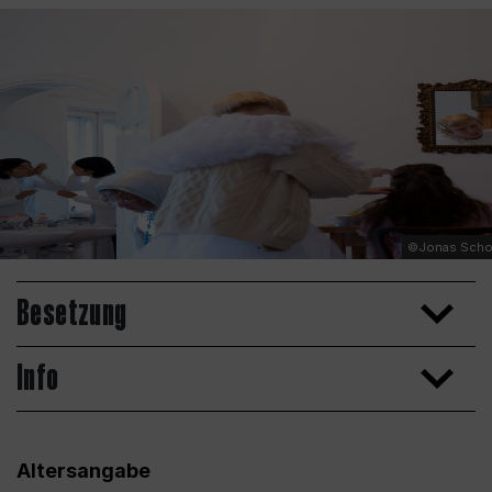
©Jonas Scho
Besetzung
Info
Altersangabe