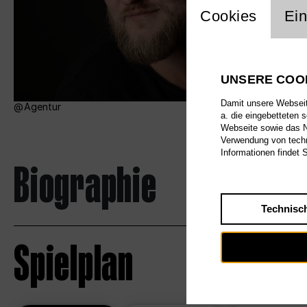
Einstellu
Cookies
Ein
UNSERE COO
Damit unsere Webseite
Agentur
a. die eingebetteten 
Webseite sowie das Nu
Verwendung von techn
Informationen findet 
Biographie
Technisc
Spielplan