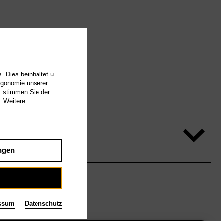
. Dies beinhaltet u.
Ergonomie unserer
, stimmen Sie der
. Weitere
ngen
ssum
Datenschutz