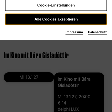
Cookie-Einstellungen
Alle Cookies akzeptieren
Impressum
Datenschutz
©
Im Kino mit Bára Gísladóttir
Mi 13.1.27
Im Kino mit Bára
Gísladóttir
Mi 13.1.27, 20:00
€ 14
delphi LUX