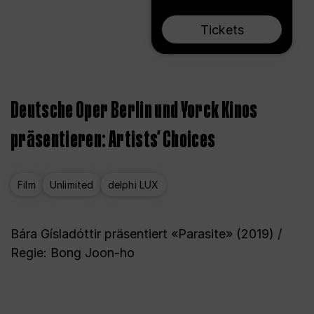
Tickets
Deutsche Oper Berlin und Yorck Kinos
präsentieren: Artists’ Choices
Film
Unlimited
delphi LUX
Bára Gísladóttir präsentiert «Parasite» (2019) /
Regie: Bong Joon-ho