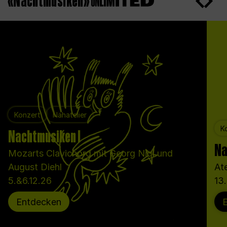
«Nachtmusiken»
Konzert
Nähatelier
K
Nachtmusiken I
Na
Mozarts Clavichord mit Georg Nigl und
August Diehl
At
5.&6.12.26
13
Entdecken