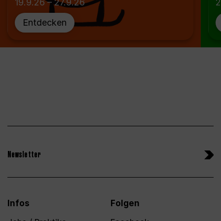
19.9.26 – 27.9.26
2
Entdecken
Newsletter
Infos
Folgen