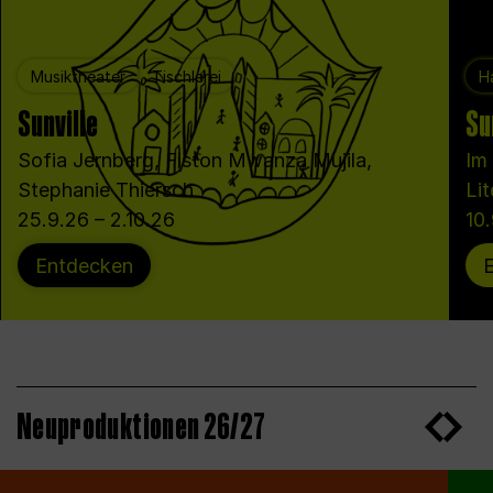
Musiktheater
Tischlerei
Ha
Sunville
Su
Sofia Jernberg, Fiston Mwanza Mujila,
Im
Stephanie Thiersch
Lit
25.9.26 – 2.10.26
10
Entdecken
Neuproduktionen 26/27