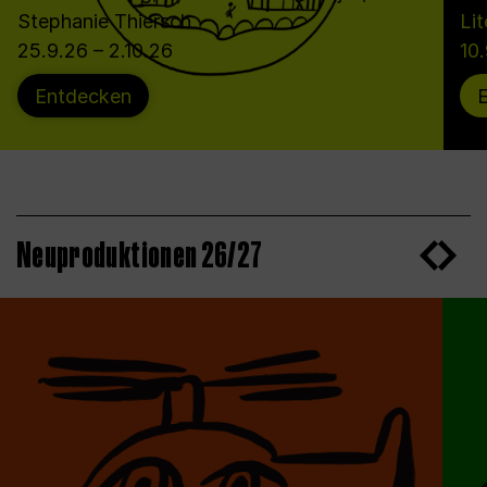
Stephanie Thiersch
Lit
25.9.26 – 2.10.26
10
Entdecken
Neuproduktionen 26/27