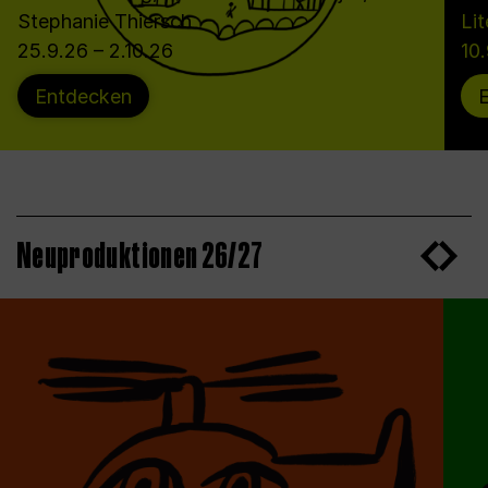
Stephanie Thiersch
Lit
25.9.26 – 2.10.26
10
Entdecken
Neuproduktionen 26/27