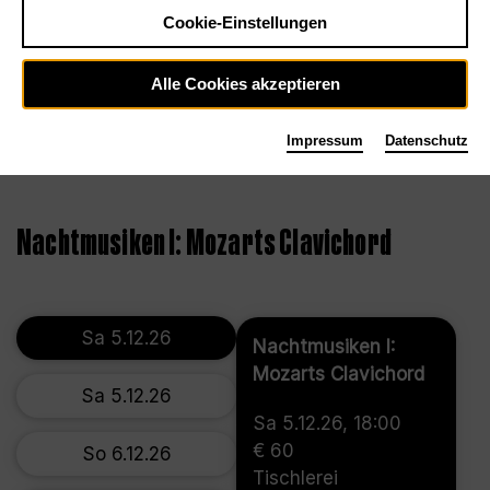
Cookie-Einstellungen
Alle Cookies akzeptieren
Impressum
Datenschutz
©
Nachtmusiken I: Mozarts Clavichord
Sa 5.12.26
Nachtmusiken I:
Mozarts Clavichord
Sa 5.12.26
Sa 5.12.26, 18:00
€ 60
So 6.12.26
Tischlerei