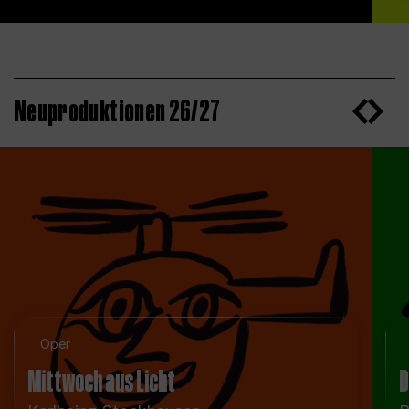
Neuproduktionen 26/27
Oper
Mittwoch aus Licht
D