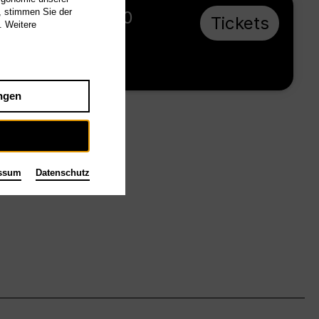
, stimmen Sie der
So 20.6.27, 20:00
Tickets
. Weitere
€ 60
Tischlerei
ngen
ssum
Datenschutz