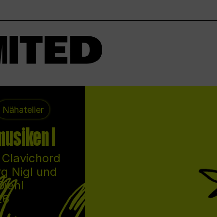
Nähatelier
usiken I
 Clavichord
g Nigl und
Diehl
26