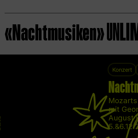
«Nachtmusiken»
Konzert
Nachtm
Mozarts
mit Geor
August 
5.&6.12.