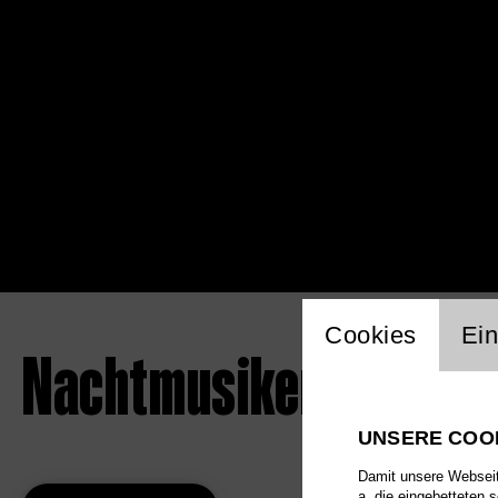
Einstellu
Cookies
Ein
Nachtmusiken III: Letz
UNSERE COO
Damit unsere Webseite
a. die eingebetteten 