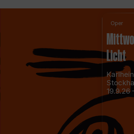
Oper
Mittwo
Licht
Karlhei
Stockh
19.9.26 