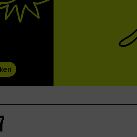
ken
7