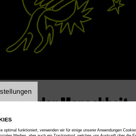
ng Website Cookie
stellungen
te Tage der Menschheit
KIES
 optimal funktioniert, verwenden wir für einige unserer Anwendungen Cookies
sozialen Medien, aber auch ein Trackingtool, welches uns Auskunft über die 