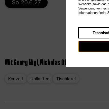
So 20.6.27
Webseite sowie das Nu
Verwendung von techn
Informationen findet 
Technisc
Mit Georg Nigl, Nicholas Ofczarek und Bendix
Konzert
Unlimited
Tischlerei