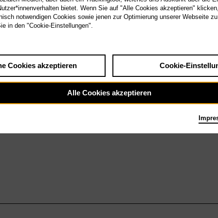
tzer*innenverhalten bietet. Wenn Sie auf "Alle Cookies akzeptieren" klicken
Nachtmusiken III:
isch notwendigen Cookies sowie jenen zur Optimierung unserer Webseite zu
Letzte Tage der
Sie in den "Cookie-Einstellungen".
Menschheit
he Cookies akzeptieren
Cookie-Einstellu
Alle Cookies akzeptieren
Impre
 Dethleffsen in der Tischlerei