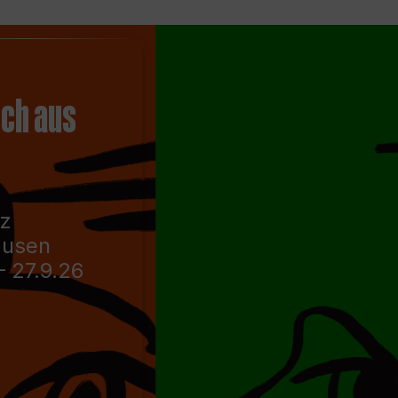
ch aus
nz
ausen
– 27.9.26