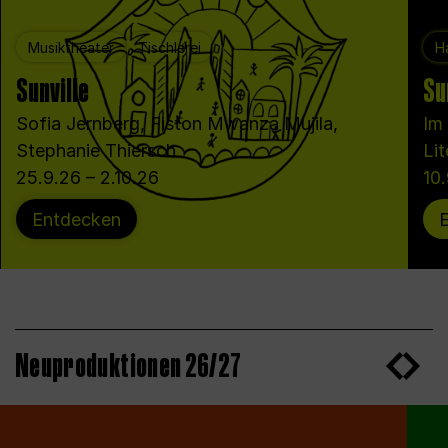
Musiktheater
Tischlerei
Ha
Sunville
Su
Sofia Jernberg, Fiston Mwanza Mujila,
Im
Stephanie Thiersch
Lit
25.9.26 – 2.10.26
10
Entdecken
Neuproduktionen 26/27