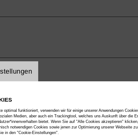
ng Website Cookie
stellungen
KIES
 optimal funktioniert, verwenden wir für einige unserer Anwendungen Cookies
ieldauer
Koprod
sozialen Medien, aber auch ein Trackingtool, welches uns Auskunft über die 
tzer*innenverhalten bietet. Wenn Sie auf "Alle Cookies akzeptieren" klicken
. 1 Stunde / Keine Pause
Das Po
isch notwendigen Cookies sowie jenen zur Optimierung unserer Webseite zu
ermögl
Sie in den "Cookie-Einstellungen".