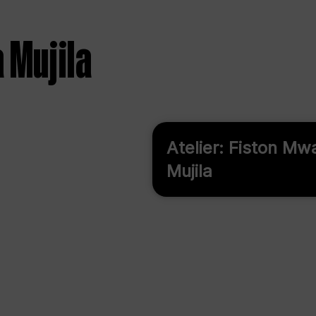
 Mujila
Atelier: Fiston M
Mujila