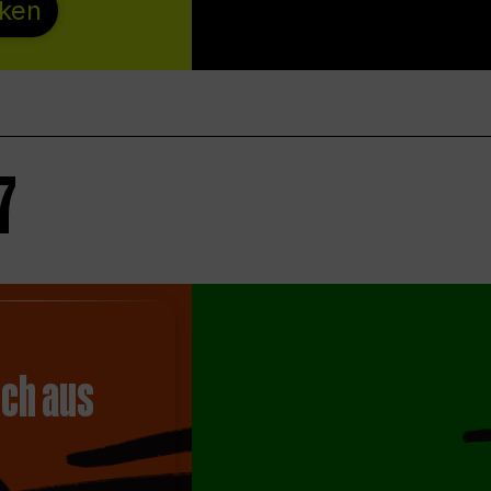
ken
7
ch aus