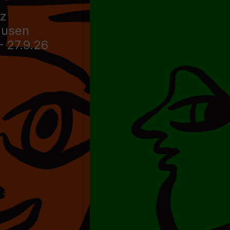
nz
ausen
– 27.9.26