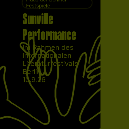
Festspiele
Sunville
Performance
Im Rahmen des
Internationalen
Literaturfestivals
Berlin
10.9.26