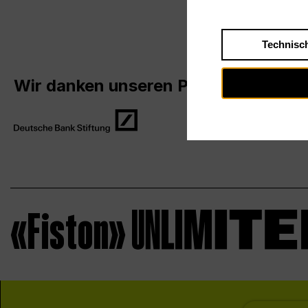
Technisc
Wir danken unseren Partner*innen
«Fiston»