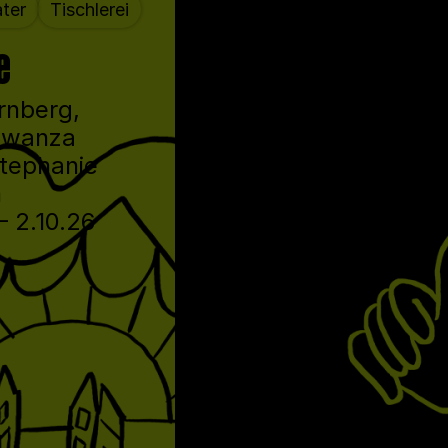
ter
Tischlerei
e
rnberg,
Mwanza
Stephanie
h
– 2.10.26