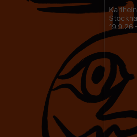
Karlhei
Stockh
19.9.26 