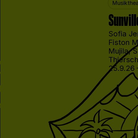
Musikthea
Sunvill
Sofia Je
Fiston 
Mujila, 
Thiersc
25.9.26 