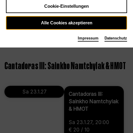
Cookie-Einstellungen
Alle Cookies akzeptieren
Impressum
Datenschutz
©
Cantadoras III: Sainkho Namtchylak & HMOT
Sa 23.1.27
Cantadoras III:
Sainkho Namtchylak
& HMOT
Sa 23.1.27, 20:00
€ 20 / 10