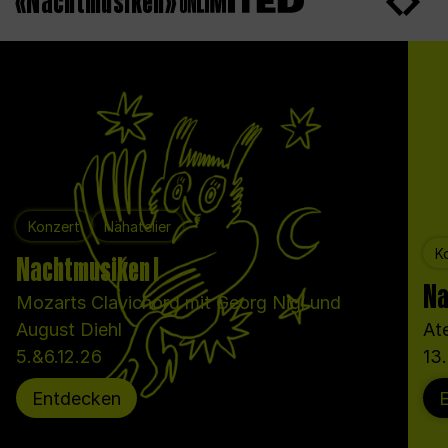
«Nachtmusiken»
Konzert
Nähatelier
K
Nachtmusiken I
Na
Mozarts Clavichord mit Georg Nigl und
August Diehl
At
5.&6.12.26
13
Entdecken