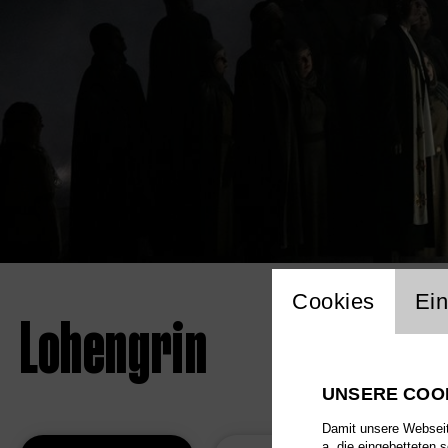
Einstellu
Cookies
Ein
Lohengrin
UNSERE COO
Damit unsere Webseite
a. die eingebetteten 