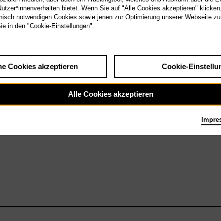
Mi 24.2.27
tzer*innenverhalten bietet. Wenn Sie auf "Alle Cookies akzeptieren" klicken
Lohengrin
isch notwendigen Cookies sowie jenen zur Optimierung unserer Webseite zu
Sie in den "Cookie-Einstellungen".
he Cookies akzeptieren
Cookie-Einstellu
Alle Cookies akzeptieren
Impre