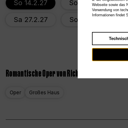
So 14.2.27
So 21.2.27
Webseite sowie das Nu
Verwendung von techn
Informationen findet 
Sa 27.2.27
So 7.3.27
Technisc
Romantische Oper von Richard Wagner
Oper
Großes Haus