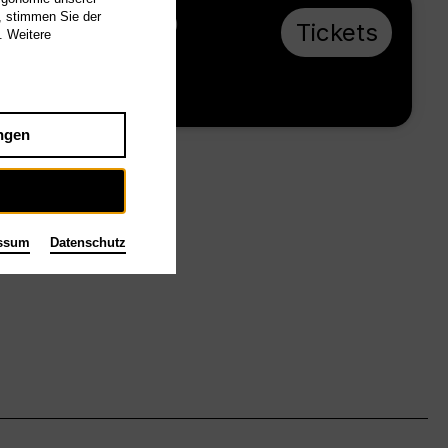
, stimmen Sie der
So 14.2.27, 16:00
Tickets
. Weitere
ab € 33
Großes Haus
ngen
ssum
Datenschutz