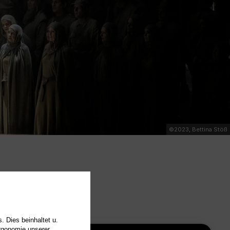
©2023, Bettina Stöß
. Dies beinhaltet u.
Ergonomie unserer