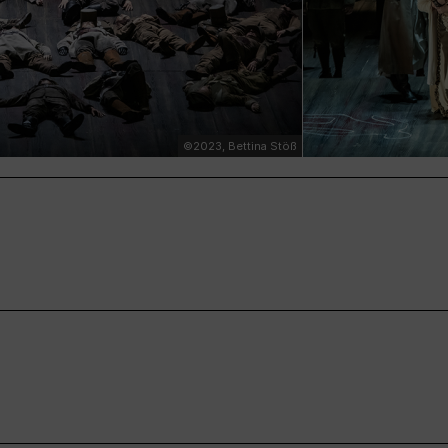
©2023, Bettina Stöß