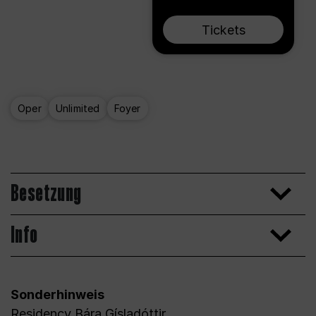
Tickets
Oper
Unlimited
Foyer
Besetzung
Info
Sonderhinweis
Residency Bára Gísladóttir