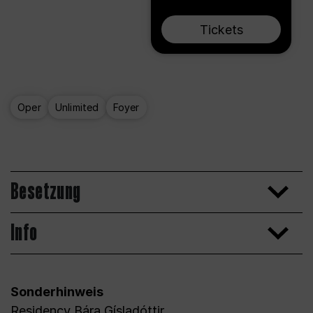
Tickets
Oper
Unlimited
Foyer
Besetzung
Info
Sonderhinweis
Residency Bára Gísladóttir