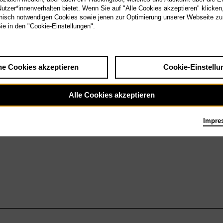
 4.5.27
tzer*innenverhalten bietet. Wenn Sie auf "Alle Cookies akzeptieren" klicken
Salome
isch notwendigen Cookies sowie jenen zur Optimierung unserer Webseite zu
Sie in den "Cookie-Einstellungen".
he Cookies akzeptieren
Cookie-Einstellu
Alle Cookies akzeptieren
Impre