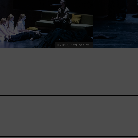
©2023, Bettina Stöß