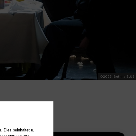
©2023, Bettina Stöß
. Dies beinhaltet u.
Ergonomie unserer