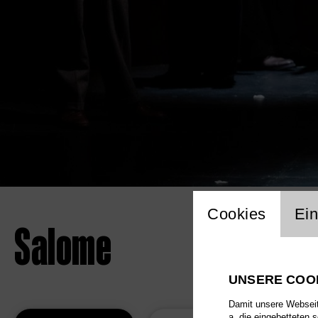
Einstellu
Cookies
Ein
Salome
UNSERE COO
Damit unsere Webseite
a. die eingebetteten 