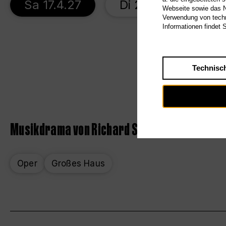
Sa 17.4.27
Di 27.4.27
Di
Webseite sowie das Nu
Verwendung von techn
Informationen findet 
Technisc
Musikdrama von Richard Strauss
Oper
Großes Haus