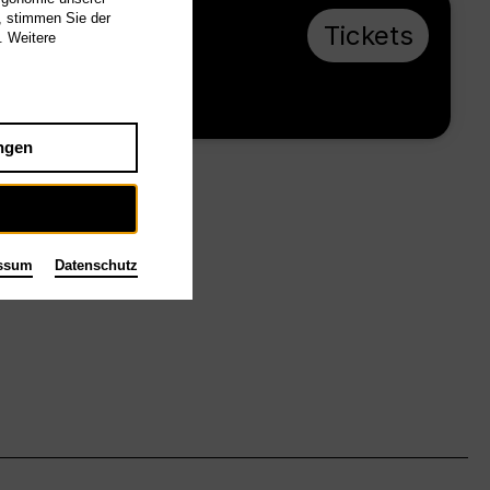
, stimmen Sie der
Sa 17.4.27, 19:30
Tickets
. Weitere
ab € 28
Großes Haus
ngen
ssum
Datenschutz