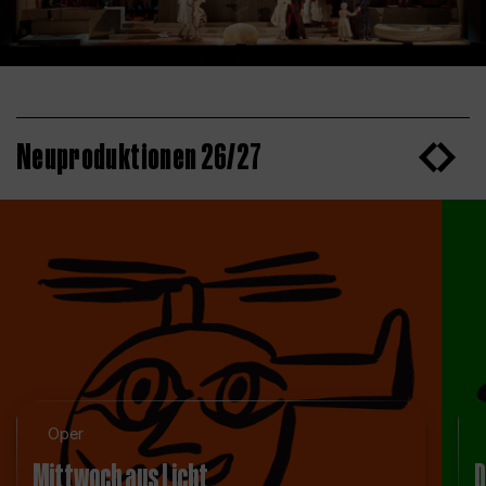
Neuproduktionen 26/27
Oper
Mittwoch aus Licht
D