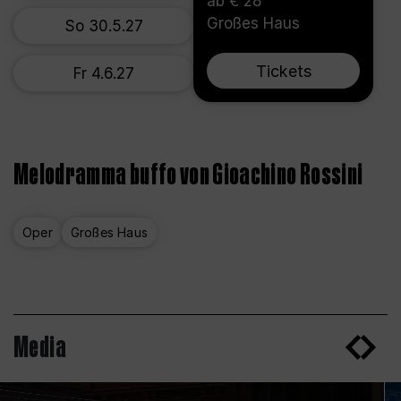
ab € 28
Großes Haus
So 30.5.27
Tickets
Fr 4.6.27
Melodramma buffo von Gioachino Rossini
Oper
Großes Haus
Media