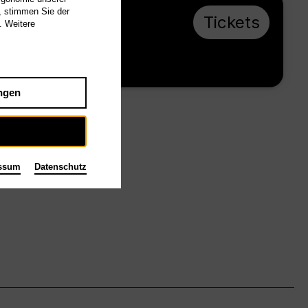
, stimmen Sie der
Sa 17.4.27, 19:30
Tickets
. Weitere
ab € 28
Großes Haus
ngen
ssum
Datenschutz