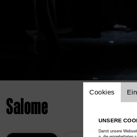
Einstellu
Cookies
Ein
Salome
UNSERE COO
Damit unsere Webseite
a. die eingebetteten 