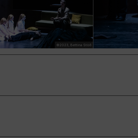
©2023, Bettina Stöß