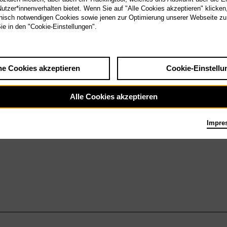
 4.5.27
tzer*innenverhalten bietet. Wenn Sie auf "Alle Cookies akzeptieren" klicken
Salome
isch notwendigen Cookies sowie jenen zur Optimierung unserer Webseite zu
Sie in den "Cookie-Einstellungen".
he Cookies akzeptieren
Cookie-Einstellu
Alle Cookies akzeptieren
Impre