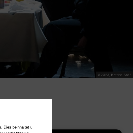
©2023, Bettina Stöß
. Dies beinhaltet u.
Ergonomie unserer