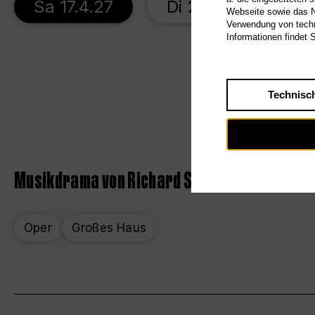
Sa 17.4.27
Di 27.4.27
Di
Webseite sowie das Nu
Verwendung von techn
Informationen findet 
Technisc
Musikdrama von Richard Strauss
Oper
Großes Haus