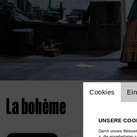
Einstellu
Cookies
Ein
La bohème
UNSERE COO
Damit unsere Webseite
a. die eingebetteten 