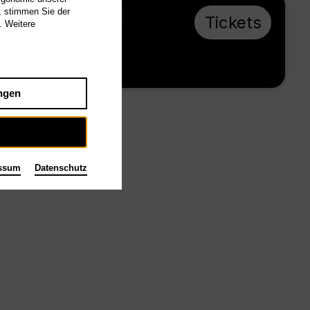
, stimmen Sie der
r 11.12.26, 19:00
Tickets
. Weitere
ab € 28
Großes Haus
ngen
ssum
Datenschutz