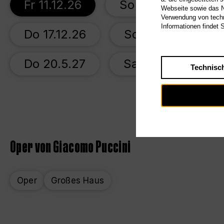
Fr 11.12.26
So 13.12.26
Webseite sowie das Nu
Verwendung von techn
Informationen findet 
Do 17.12.26
So 20.12.26
Do 20.5.27
Sa 22.5.27
Technisc
Oper von Giacomo Puccini
Oper
Großes Haus