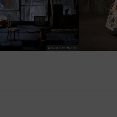
©2022, Bettina Stöß