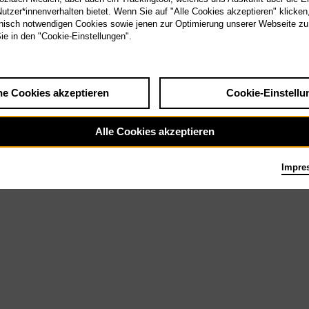
Di 15.12.26
tzer*innenverhalten bietet. Wenn Sie auf "Alle Cookies akzeptieren" klicken
La bohème
F
isch notwendigen Cookies sowie jenen zur Optimierung unserer Webseite zu
Sie in den "Cookie-Einstellungen".
Di 18.5.27
Mi 26.5.27
he Cookies akzeptieren
Cookie-Einstellu
Alle Cookies akzeptieren
Impre