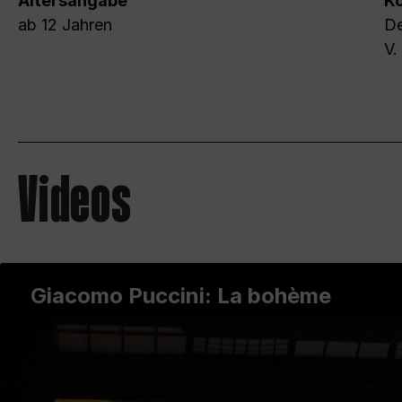
Altersangabe
Ko
ab 12 Jahren
De
V.
Videos
Giacomo Puccini: La bohème