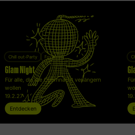
Chill out-Party
Foyer
Ch
Glam Night
Gl
Für alle, die die Opernnacht verlängern
Für
wollen
wo
19.2.27
19
Entdecken