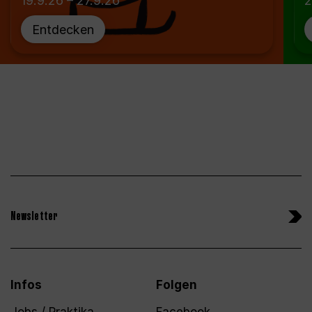
19.9.26 – 27.9.26
2
Entdecken
Newsletter
Infos
Folgen