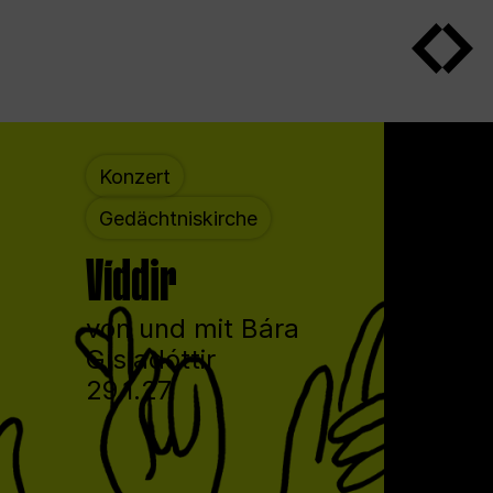
Konzert
Gedächtniskirche
Víddir
von und mit Bára
Gísladóttir
29.1.27