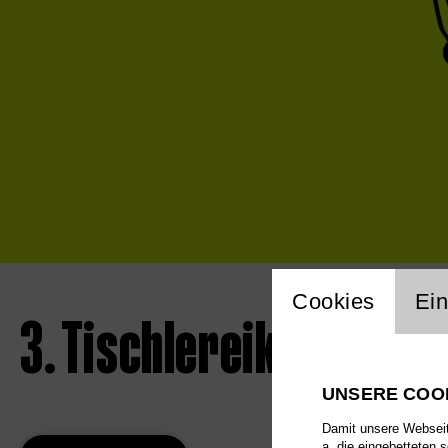
Einstellu
Cookies
Ein
3. Tischlereikonzert –
UNSERE COO
Damit unsere Webseite
a. die eingebetteten 