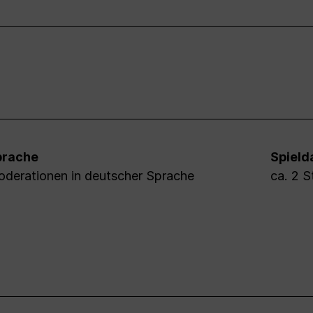
prache
Spield
derationen in deutscher Sprache
ca. 2 S