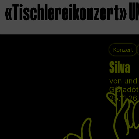
«Tischlereikonzert»
Konzert
Silva
von und
Gísladót
25.11.26