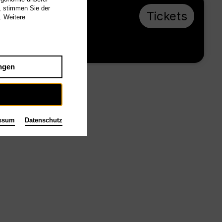
, stimmen Sie der
Do 14.1.27, 19:00
Tickets
. Weitere
€ 20 / 10
Tischlerei
ngen
ssum
Datenschutz
die