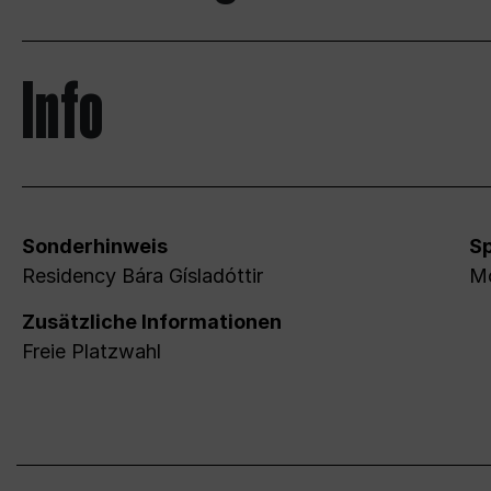
Info
Sonderhinweis
S
Residency Bára Gísladóttir
Mo
Zusätzliche Informationen
Freie Platzwahl