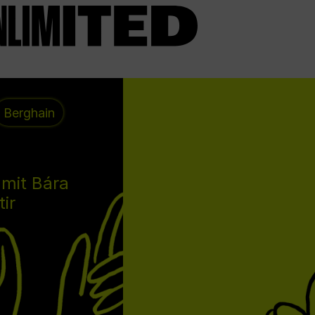
Berghain
 mit Bára
tir