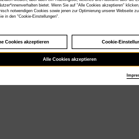
tzer*innenverhalten bietet. Wenn Sie auf "Alle Cookies akzeptieren" klicken
3.
isch notwendigen Cookies sowie jenen zur Optimierung unserer Webseite zu
Tischlereikonzert
Sie in den "Cookie-Einstellungen".
– Improvisation
he Cookies akzeptieren
Cookie-Einstellu
Alle Cookies akzeptieren
Impre
ck bis Jazz: Wo endet die Struktur, wo beginnt 