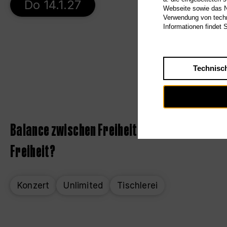
Do 14.1.27
Webseite sowie das Nu
Verwendung von techn
Informationen findet 
Technisc
Balance zwischen Freiheit und Chaos von Baro
Freiheit?
Konzert
Unlimited
Tischlerei