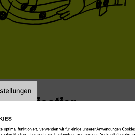
ng Website Cookie
stellungen
 Improvisation
KIES
 optimal funktioniert, verwenden wir für einige unserer Anwendungen Cookies
sozialen Medien, aber auch ein Trackingtool, welches uns Auskunft über die 