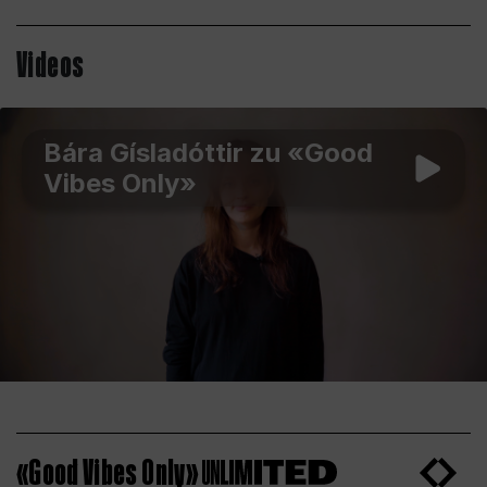
Videos
Bára Gísladóttir zu «Good
Vibes Only»
«Good Vibes Only»