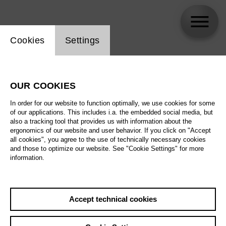
Website cookie setting
Cookies
Settings
Our Artists
OUR COOKIES
Here you will find all of our stage artists, including
In order for our website to function optimally, we use cookies for some
of our applications. This includes i.a. the embedded social media, but
singers, conductors, and directors.
also a tracking tool that provides us with information about the
ergonomics of our website and user behavior. If you click on "Accept
all cookies", you agree to the use of technically necessary cookies
and those to optimize our website. See "Cookie Settings" for more
information.
You can find a list of our staff here:
Staff members
Accept technical cookies