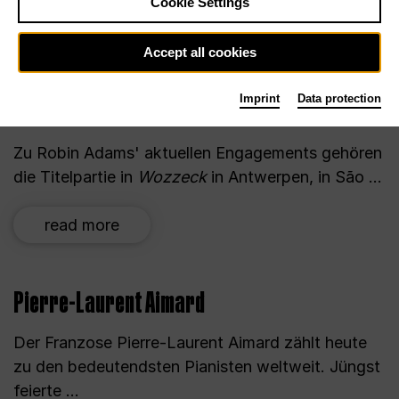
A
Cookie Settings
Accept all cookies
Imprint
Data protection
Robin Adams
Zu Robin Adams' aktuellen Engagements gehören
die Titelpartie in
Wozzeck
in Antwerpen, in São ...
read more
Pierre-Laurent Aimard
Der Franzose Pierre-Laurent Aimard zählt heute
zu den bedeutendsten Pianisten weltweit. Jüngst
feierte ...